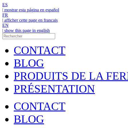
ES
| mostrar esta página en español
FR
| afficher cette page en français
EN
| show this page in english
CONTACT
BLOG
PRODUITS DE LA FE
PRÉSENTATION
CONTACT
BLOG