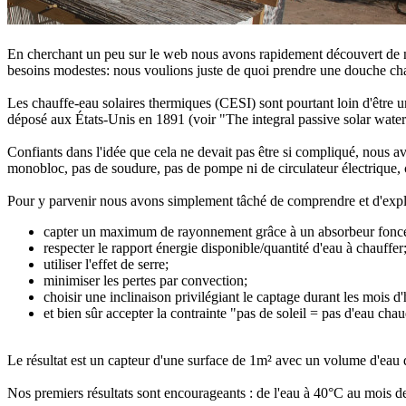
En cherchant un peu sur le web nous avons rapidement découvert de no
besoins modestes: nous voulions juste de quoi prendre une douche chaud
Les chauffe-eau solaires thermiques (CESI) sont pourtant loin d'être 
déposé aux États-Unis en 1891 (voir "The integral passive solar water
Confiants dans l'idée que cela ne devait pas être si compliqué, nous av
monobloc, pas de soudure, pas de pompe ni de circulateur électrique, cai
Pour y parvenir nous avons simplement tâché de comprendre et d'explo
capter un maximum de rayonnement grâce à un absorbeur fonc
respecter le rapport énergie disponible/quantité d'eau à chauffer
utiliser l'effet de serre;
minimiser les pertes par convection;
choisir une inclinaison privilégiant le captage durant les mois d'
et bien sûr accepter la contrainte "pas de soleil = pas d'eau cha
Le résultat est un capteur d'une surface de 1m² avec un volume d'eau d
Nos premiers résultats sont encourageants : de l'eau à 40°C au mois de