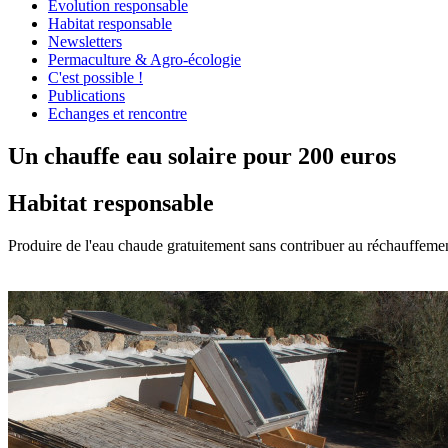
Évolution responsable
Habitat responsable
Newsletters
Permaculture & Agro-écologie
C'est possible !
Publications
Echanges et rencontre
Un chauffe eau solaire pour 200 euros
Habitat responsable
Produire de l'eau chaude gratuitement sans contribuer au réchauffement